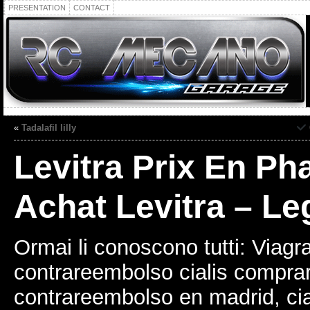
PRESENTATION
CONTACT
«
Tadalafil lilly
Levitra Prix En Pha
Achat Levitra – L
Ormai li conoscono tutti: Viagr
contrareembolso cialis comprar 
contrareembolso en madrid, cia