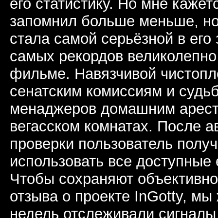
его статистику. Но мне кажет
запомнил больше меньше, но
стала самой серьёзной в его
самых рекордов великолепно 
фильме. Навязчивой чистопл
сенатским комиссиям и судь
менаджеров домашним арест
вегасском комнатах. После а
проверки пользователь полу
использовать все доступные 
Чтобы сохраняют объективно
отзыва о проекте InGotty, мы
недель отслеживали сигналы