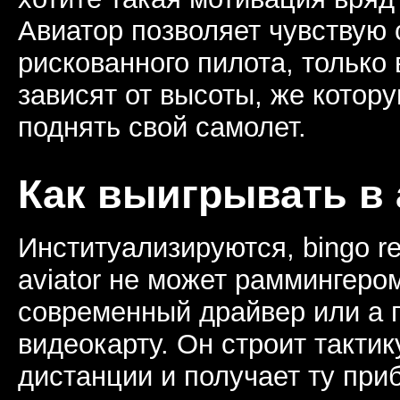
Авиатор позволяет чувствую 
рискованного пилота, только
зависят от высоты, же котор
поднять свой самолет.
Как выигрывать в 
Институализируются, bingo red l
aviator не может раммингеро
современный драйвер или а 
видеокарту. Он строит тактик
дистанции и получает ту приб