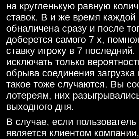
на кругленькую равную коли
ставок. В и же время каждой
обналичена сразу и после то
доберется самого 7 x, помно
ставку игроку в 7 последний.
исключать только вероятность
обрыва соединения загрузка
такое тоже случаются. Вы со
лотереям, них разыгрывалис
выходного дня.
В случае, если пользователь 
является клиентом компании,