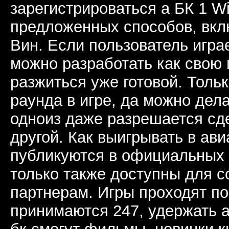
зарегистрироваться а БК 1 W
предложенных способов, вкл
Вин. Если пользователь играе
можно разработать как свою м
разжиться уже готовой. Толь
раунда в игре, да можно дела
одноиз даже разрешается сде
другой. Как выигрывать в ав
публикуются в официальных 
только также доступны для 
партнерам. Игры проходят по
принимаются 247, удержать 