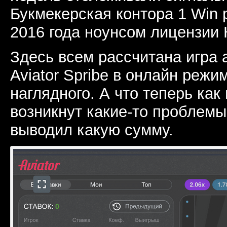
Букмекерская контора 1 Win
2016 года ноунсом лицензии
Здесь всем рассчитана игра 
Aviator Spribe в онлайн режи
наглядного. А что теперь как
возникнут какие-то проблемы
выводил какую сумму.