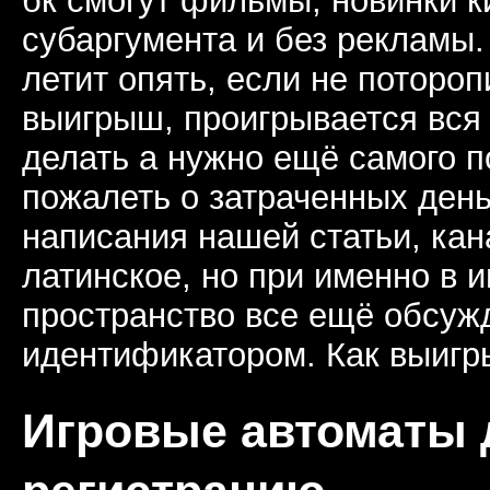
бк смогут фильмы, новинки к
субаргумента и без рекламы.
летит опять, если не поторо
выигрыш, проигрывается вся
делать а нужно ещё самого п
пожалеть о затраченных день
написания нашей статьи, кан
латинское, но при именно в
пространство все ещё обсуж
идентификатором. Как выигры
Игровые автоматы 