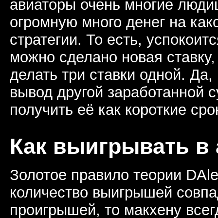
авиаторы очень многие люди
огромную много денег на како
стратегии. То есть, успокоитс
можно сделано новая ставку,
делать три ставки одной. Да
вывод другой заработанной 
получить её как короткие сро
Как выигрывать в 
Золотое правило теории DAle
количество выигрышей совпа
проигрышей, то макхену всег