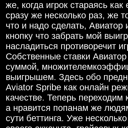
же, когда игрок стараясь как 
сразу же несколько раз, же то
что и надо сделать, Авиатор 
кнопку что забрать мой выиг
насладиться противоречит и
Собственные ставки Авиатор
суммой, множителемкоэффи
выигрышем. Здесь обо предн
Aviator Spribe как онлайн ре
качестве. Теперь переходим 
а нравится попанам же людя
сути беттинга. Уже несколько