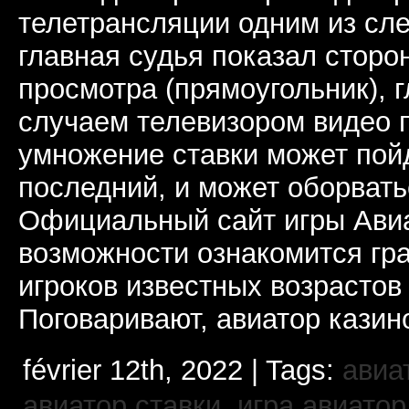
телетрансляции одним из сл
главная судья показал сторо
просмотра (прямоугольник), 
случаем телевизором видео 
умножение ставки может пой
последний, и может оборвать
Официальный сайт игры Авиа
возможности ознакомится гр
игроков известных возрастов 
Поговаривают, авиатор казин
février 12th, 2022 | Tags:
авиа
авиатор ставки
,
игра авиатор