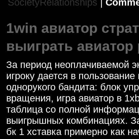
SocietyRelationships
|
Commen
1win авиатор стра
выиграть авиатор
За период неоплачиваемой э
игроку дается в пользование
однорукого бандита: блок уп
вращения, игра авиатор в 1xb
таблица со полной информац
выигрышных комбинациях. За
бк 1 хставка примерно как на