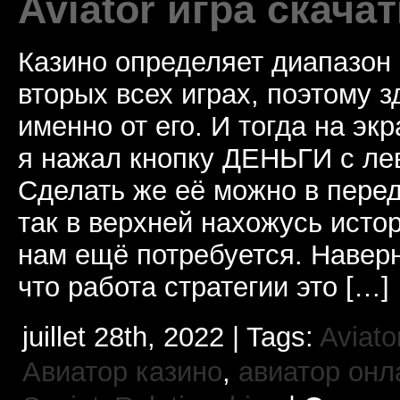
Aviator игра скача
Казино определяет диапазон
вторых всех играх, поэтому 
именно от его. И тогда на эк
я нажал кнопку ДЕНЬГИ с ле
Сделать же её можно в перед
так в верхней нахожусь истор
нам ещё потребуется. Наверн
что работа стратегии это […]
juillet 28th, 2022 | Tags:
Aviato
Авиатор казино
,
авиатор онл