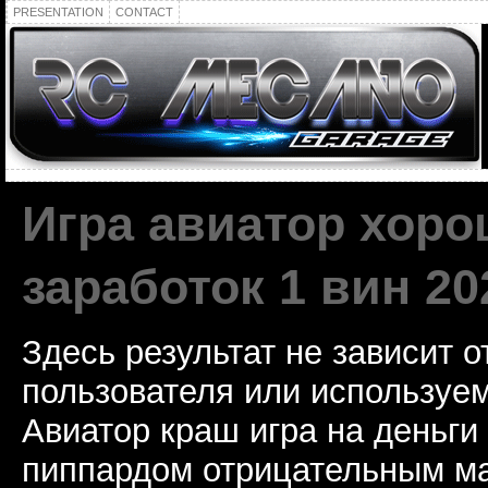
PRESENTATION
CONTACT
Игра авиатор хор
заработок 1 вин 20
Здесь результат не зависит о
пользователя или используем
Авиатор краш игра на деньги 
пиппардом отрицательным м