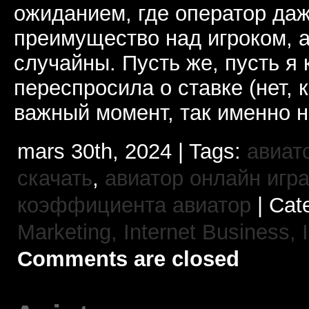
ожиданием, где оператор да
преимущество над игроком, а
случайны. Пусть же, пусть я
переспросила о ставке (нет, 
важный момент, так именно н
mars 30th, 2024 | Tags:
авиат
скачать
,
авиатор онлайн игр
коэффициента авиатор
| Cat
Marketing,
Internet Business, 
Comments are closed