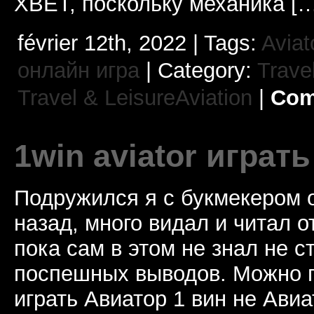
XBET, поскольку механика [
février 12th, 2022 | Tags:
Aviat
онлайн игра
| Category:
Trave
Travel & LeisureAviation
|
Com
1win aviator играть
Подружился я с букмекером 
назад, много видал и читал о
пока сам в этом не знал не с
поспешных выводов. Можно г
играть Авиатор 1 вин не Авиа