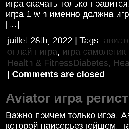
игра скачать только нравится
игра 1 win именно должна игр
[…]
juillet 28th, 2022 | Tags:
авиат
онлайн игра
,
игра самолетик 
Health & FitnessDiabetes,
Hea
|
Comments are closed
Aviator игра регис
Важно причем только игра, А
которой наисерьезнейшем, н