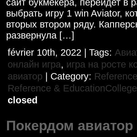
сайт букмекера, перейдет в 
выбрать игру 1 win Aviator, к
вторых втором ряду. Капперск
развернула […]
février 10th, 2022 | Tags:
Авиа
онлайн игра
,
игра на росте 
авиатор
| Category:
Reference
Reference & EducationCollege
closed
Покердом авиатор