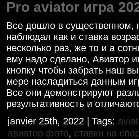
Pro aviator игра 20
Все дошло в существенном, н
наблюдал как и ставка возра
несколько раз, же то и а сот
ему надо сделано, Авиатор иг
кнопку чтобы забрать наш в
мере насладиться данным иг
Все они демонстрируют разл
результативность и отличают
janvier 25th, 2022 | Tags:
avia
авиатор фото
,
ставки на спо