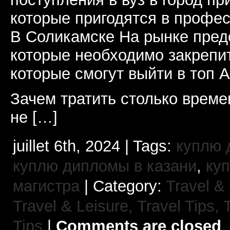
которые пригодятся в профе
В Соликамске На рынке пред
которые необходимо закрепит
которые смогут выйти в топ A
Зачем тратить столько време
не […]
juillet 6th, 2024 | Tags:
куплю 
куплю дипломы в казани
,
ку
магистра
| Category:
Travel & 
Travel & Leisure, Travel Tips,
Tips
|
Comments are closed