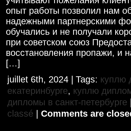
учитывают пожелания клиент
опыт работы позволил нам о
надежными партнерскими фо
обучались и не получали кор
при советском союз Предост
восстановления пропажи, и 
[…]
juillet 6th, 2024 | Tags:
куплю 
екатеринбурге
,
куплю диплом
дипломы в санкт-петербурге
classé
|
Comments are close