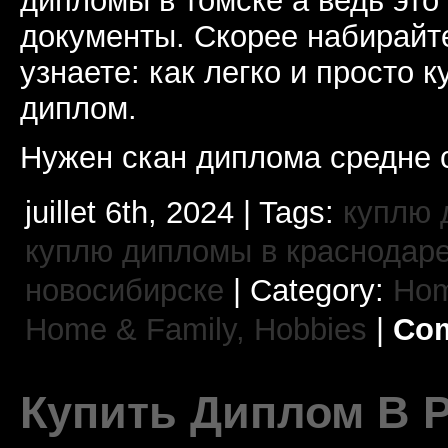
дипломы в томске а ведь это
документы. Скорее набирайт
узнаете: как легко и просто 
диплом.
Нужен скан диплома средне 
juillet 6th, 2024 | Tags:
куплю 
куплю дипломы в краснодар
новосибирске
| Category:
Hom
Home & Family, Hobbies
|
Com
Купить Диплом В 