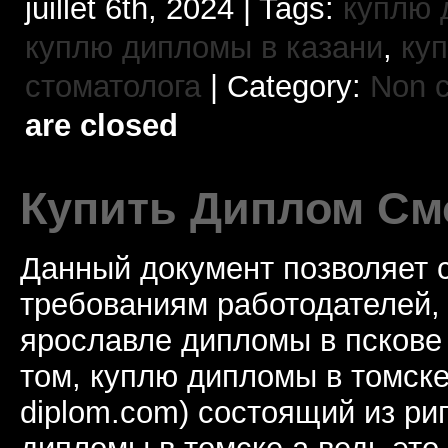
juillet 6th, 2024 | Tags:
куплю 
куплю дипломы в казани
,
ку
стоматолога
| Category:
Non c
are closed
Купить Диплом См
Данный документ позволяет 
требованиям работодателей,
ярославле дипломы в пскове 
том, куплю дипломы в томске
diplom.com) состоящий из ри