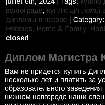
juillet 6th, 2024 | Tags:
куплю 
волгограде
,
куплю дипломы в
дипломы в пскове
| Category
Hobbies,
Home & Family, Hob
closed
Диплом Магистра 
Вам не придётся купить Дип
несколько лет и платить за у
образовательного заведения
нижнем новгороде наши спец