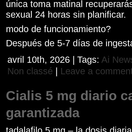
única toma matinal recuperará
sexual 24 horas sin planificar.
modo de funcionamiento?
Después de 5-7 días de ingest
avril 10th, 2026 | Tags:
Ai New
Non classé
|
Leave a commen
Cialis 5 mg diario c
garantizada
tadalafilo 5 mg – la dosis diari