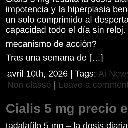
impotencia y la hiperplasia be
un solo comprimido al despertar
capacidad todo el día sin reloj.
mecanismo de acción?
Tras una semana de […]
avril 10th, 2026 | Tags:
Ai New
Non classé
|
Leave a commen
Cialis 5 mg precio e
tadalafilo 5 mg – la dosis diari