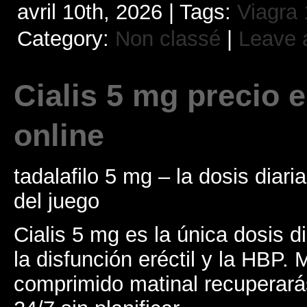
avril 10th, 2026 | Tags:
Viagra
Category:
Non classé
|
Leave 
Cialis 5 mg precio 
online
tadalafilo 5 mg – la dosis diari
del juego
Cialis 5 mg es la única dosis d
la disfunción eréctil y la HBP.
comprimido matinal recuperará