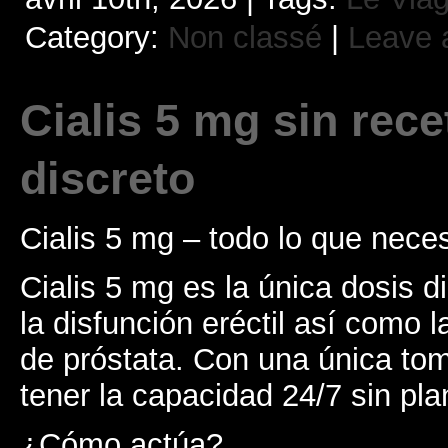
Category:
Non classé
|
Leave 
Cialis 5 mg sin rec
discreto
Cialis 5 mg – todo lo que nece
Cialis 5 mg es la única dosis d
la disfunción eréctil así como 
de próstata. Con una única tom
tener la capacidad 24/7 sin plan
¿Cómo actúa?