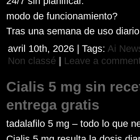
24/7 sin planificar.
modo de funcionamiento?
Tras una semana de uso diario
avril 10th, 2026 | Tags:
Ai New
Non classé
|
Leave a commen
Cialis 5 mg sin rece
entrega gratis
tadalafilo 5 mg – todo lo que n
Cialis 5 mg resulta la dosis dia