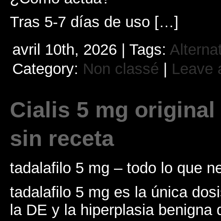
Tras 5-7 días de uso […]
avril 10th, 2026 | Tags:
Alterna
Category:
Non classé
|
Leave 
Cialis 5 mg original
sin receta
tadalafilo 5 mg – todo lo que n
tadalafilo 5 mg es la única dos
la DE y la hiperplasia benigna