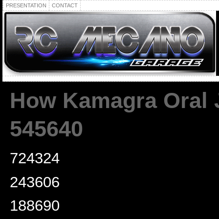
PRESENTATION
CONTACT
How Kamagra Oral J
545640
724324
243606
188690