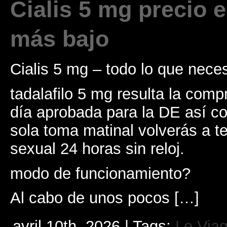
Cialis 5 mg precio 
más bajo
Cialis 5 mg – todo lo que nece
tadalafilo 5 mg resulta la com
día aprobada para la DE así c
sola toma matinal volverás a t
sexual 24 horas sin reloj.
modo de funcionamiento?
Al cabo de unos pocos […]
avril 10th, 2026 | Tags:
Le Viag