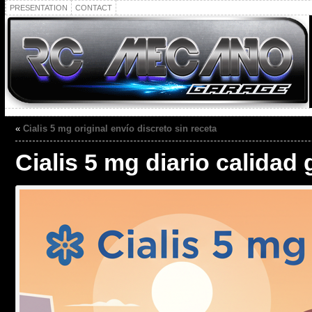
PRESENTATION
CONTACT
«
Cialis 5 mg original envío discreto sin receta
Cialis 5 mg diario calidad