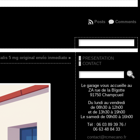
Posts
Comments
ialis 5 mg original envío inmediato
»
PRESENTATION
CONTACT
Le garage vous accueille au
ZA rue de la BIgotte
91750 Champcueil
Du lundi au vendredi
de 08h30 à 12h00
et de 13h30 à 19h00
Le samedi de 09h00 à 16h00
Tél : 06 03 89 39 76 /
06 63 48 84 33
contact@rcmecano.fr