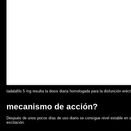
tadalafilo 5 mg resulta la dosis diaria homologada para la disfunción eréc
mecanismo de acción?
Después de unos pocos días de uso diario se consigue nivel estable en s
excitación.