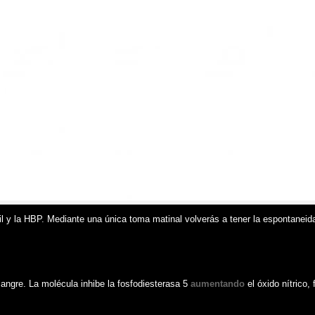
til y la HBP. Mediante una única toma matinal volverás a tener la espontaneida
angre. La molécula inhibe la fosfodiesterasa 5
aumentando
el óxido nítrico,