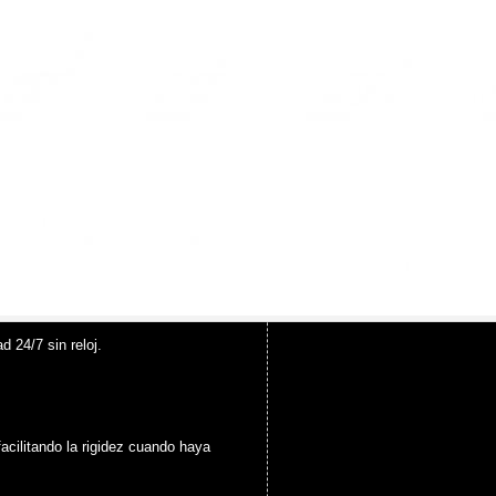
d 24/7 sin reloj.
 facilitando la rigidez cuando haya