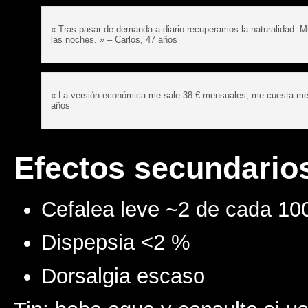
« Tras pasar de demanda a diario recuperamos la naturalidad. M
las noches. » – Carlos, 47 años
« La versión económica me sale 38 € mensuales; me cuesta meno
años
Efectos secundario
Cefalea leve ~2 de cada 10
Dispepsia <2 %
Dorsalgia escaso