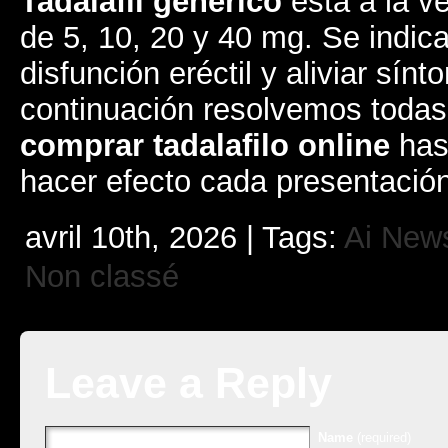
Tadalafil genérico
está a la v
de 5, 10, 20 y 40 mg. Se indica 
disfunción eréctil y aliviar sín
continuación resolvemos todas
comprar tadalafilo online
has
hacer efecto cada presentación
avril 10th, 2026 | Tags:
Ai New
Non classé
Leave a Reply
Name
(required)