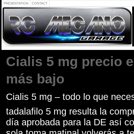
PRESENTATION
CONTACT
Cialis 5 mg precio 
más bajo
Cialis 5 mg – todo lo que nece
tadalafilo 5 mg resulta la com
día aprobada para la DE así c
sola toma matinal volverás a t