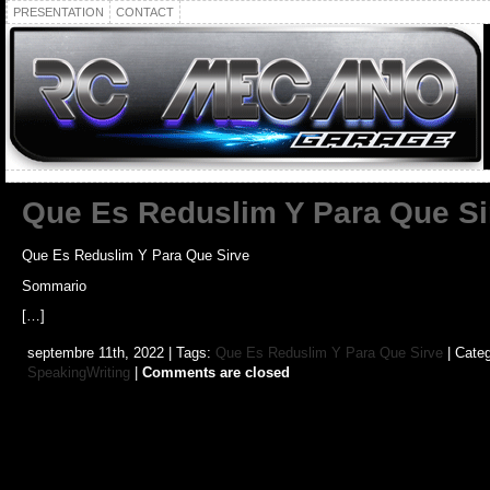
PRESENTATION
CONTACT
Que Es Reduslim Y Para Que Si
Que Es Reduslim Y Para Que Sirve
Sommario
[…]
septembre 11th, 2022 | Tags:
Que Es Reduslim Y Para Que Sirve
| Cate
SpeakingWriting
|
Comments are closed