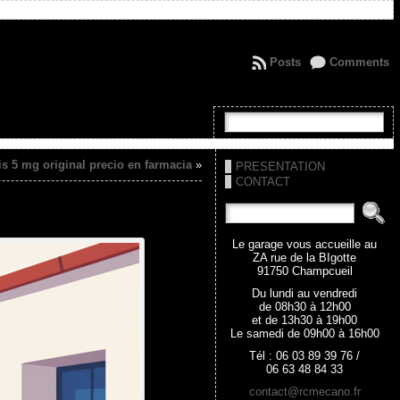
Posts
Comments
is 5 mg original precio en farmacia
»
PRESENTATION
CONTACT
Le garage vous accueille au
ZA rue de la BIgotte
91750 Champcueil
Du lundi au vendredi
de 08h30 à 12h00
et de 13h30 à 19h00
Le samedi de 09h00 à 16h00
Tél : 06 03 89 39 76 /
06 63 48 84 33
contact@rcmecano.fr