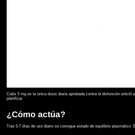
Cialis 5 mg es la única dosis diaria aprobada contra la disfunción eréctil
planificar.
¿Cómo actúa?
Tras 5-7 días de uso diario se consigue estado de equilibrio plasmático. El