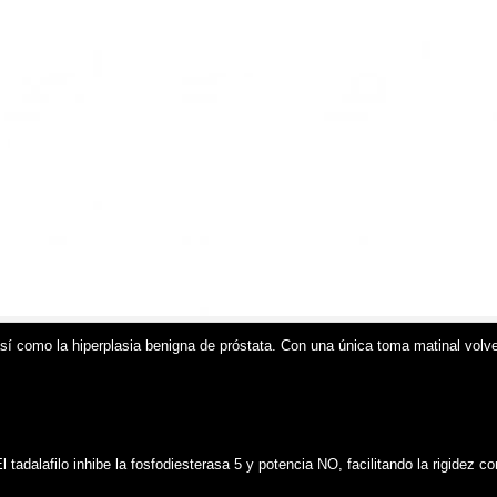
 así como la hiperplasia benigna de próstata. Con una única toma matinal volv
 tadalafilo inhibe la fosfodiesterasa 5 y potencia NO, facilitando la rigidez c