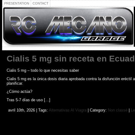
PRESENTATION
CONTACT
Cialis 5 mg sin receta en Ecuad
Cialis 5 mg – todo lo que necesitas saber
Cialis 5 mg es la única dosis diaria aprobada contra la disfunción eréctil
planificar.
¿Cómo actúa?
Tras 5-7 días de uso […]
avril 10th, 2026 | Tags:
Alternativas Al Viagra
| Category:
Non classé
|
Le