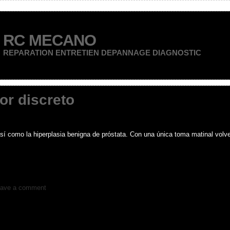
RC MECANO
REPARATION ENTRETIEN DEPANNAGE DIAGNOSTIC
or discreto
 así como la hiperplasia benigna de próstata. Con una única toma matinal volv
ave a comment