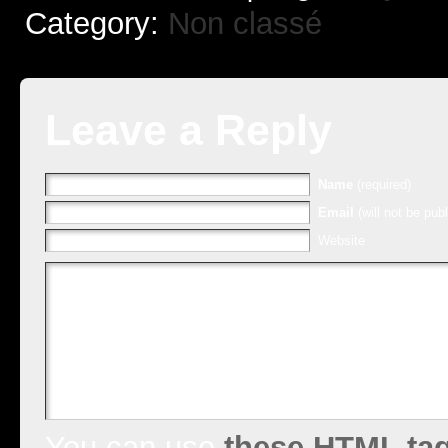
Category:
Non classé
Leave a Reply
Name
(required)
Email
(will not be publ
Website
You can use
these HTML ta