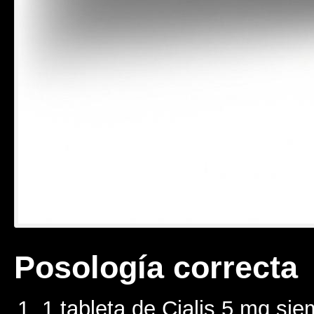
Posología correcta
1 tableta de Cialis 5 mg si