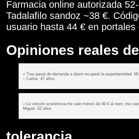
Farmacia online autorizada 52-
Tadalafilo sandoz ~38 €. Códi
usuario hasta 44 € en portale
Opiniones reales de
« Tras pasar de demanda a diario recuperé la espontaneidad. Mi 
– Carlos, 47 años
« La versión económica me sale menos de 40 € al mes; me cuest
Miguel, 52 años
tolerancia