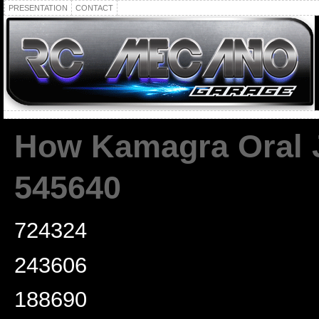
PRESENTATION
CONTACT
How Kamagra Oral J
545640
724324
243606
188690