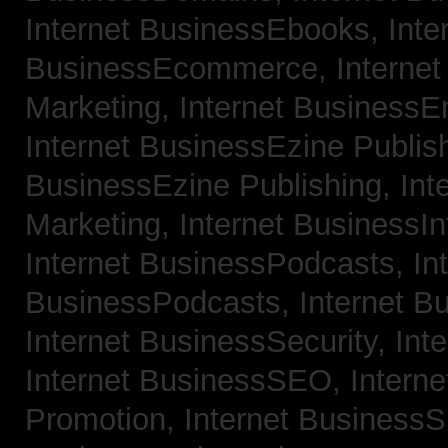
Internet BusinessEbooks,
Inte
BusinessEcommerce,
Interne
Marketing,
Internet BusinessE
Internet BusinessEzine Publis
BusinessEzine Publishing,
Int
Marketing,
Internet BusinessIn
Internet BusinessPodcasts,
In
BusinessPodcasts,
Internet B
Internet BusinessSecurity,
Int
Internet BusinessSEO,
Intern
Promotion,
Internet BusinessS