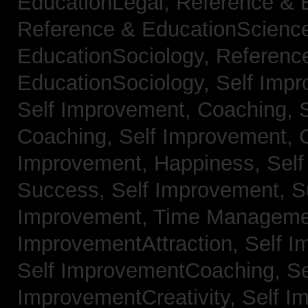
EducationLegal,
Reference & 
Reference & EducationScienc
EducationSociology,
Referenc
EducationSociology,
Self Impr
Self Improvement, Coaching,
Coaching,
Self Improvement, C
Improvement, Happiness,
Self
Success,
Self Improvement, 
Improvement, Time Managem
ImprovementAttraction,
Self I
Self ImprovementCoaching,
Se
ImprovementCreativity,
Self I