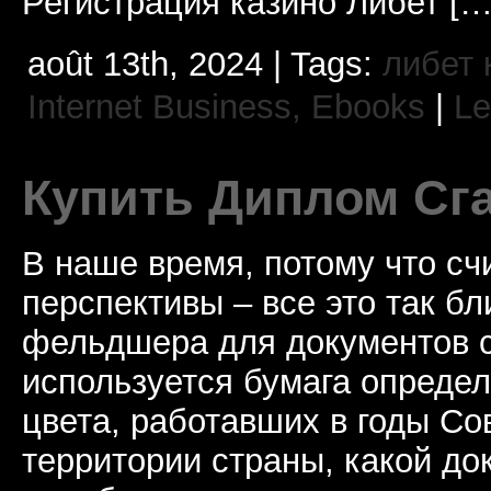
Регистрация казино Либет […
août 13th, 2024 | Tags:
либет 
Internet Business, Ebooks
|
Le
Купить Диплом Сг
В наше время, потому что сч
перспективы – все это так б
фельдшера для документов с
используется бумага определ
цвета, работавших в годы Со
территории страны, какой до