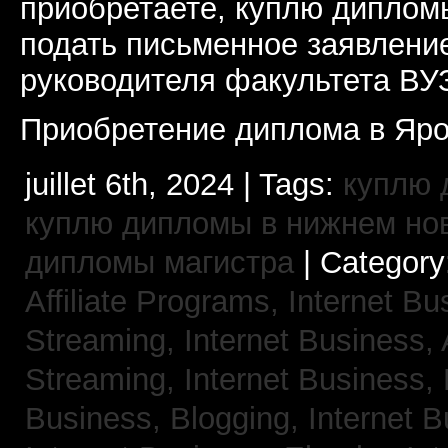
приобретаете, куплю дипломы
подать письменное заявлени
руководителя факультета ВУ
Приобретение диплома в Яро
juillet 6th, 2024 | Tags:
куплю 
куплю дипломы в нижнем но
дипломы магистра
| Category
Affiliate Programs,
Internet Bu
Streaming,
Internet Business,
Streaming,
Internet Business,
Business, Blogging,
Internet 