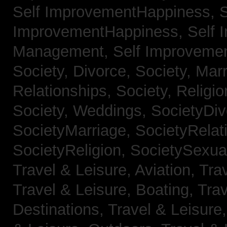
Self ImprovementHappiness,
S
ImprovementHappiness,
Self 
Management,
Self Improveme
Society, Divorce,
Society, Mar
Relationships,
Society, Religi
Society, Weddings,
SocietyDiv
SocietyMarriage,
SocietyRelat
SocietyReligion,
SocietySexual
Travel & Leisure, Aviation,
Trav
Travel & Leisure, Boating,
Trav
Destinations,
Travel & Leisure