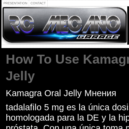
PRESENTATION
CONTACT
How To Use Kamagr
Jelly
Kamagra Oral Jelly Мнения
tadalafilo 5 mg es la única dos
homologada para la DE y la hi
próstata. Con una única toma m