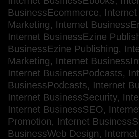
Internet BusinessEbooks,
Inte
BusinessEcommerce,
Interne
Marketing,
Internet BusinessE
Internet BusinessEzine Publis
BusinessEzine Publishing,
Int
Marketing,
Internet BusinessIn
Internet BusinessPodcasts,
In
BusinessPodcasts,
Internet B
Internet BusinessSecurity,
Int
Internet BusinessSEO,
Intern
Promotion,
Internet BusinessS
BusinessWeb Design,
Interne