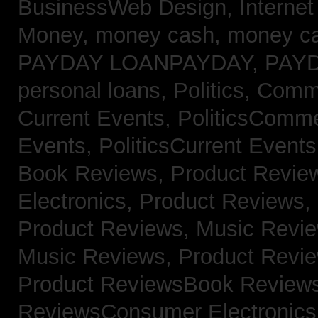
BusinessWeb Design,
Interne
Money,
money cash,
money c
PAYDAY LOANPAYDAY,
PAY
personal loans,
Politics, Com
Current Events,
PoliticsComm
Events,
PoliticsCurrent Event
Book Reviews,
Product Revie
Electronics,
Product Reviews,
Product Reviews, Music Revi
Music Reviews,
Product Revi
Product ReviewsBook Review
ReviewsConsumer Electronic