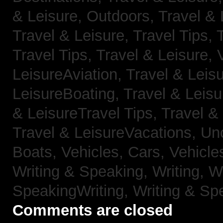
& Leisure, Outdoors,
Travel & 
Travel & Leisure, Travel Tips,
Travel Tips,
Travel & Leisure, 
LeisureAviation,
Travel & Leis
LeisureBoating,
Travel & Leisu
& LeisureTravel Tips,
Travel &
Travel & LeisureVacations,
Un
Boats,
Vehicles, Cars,
Vehicle
Writing & Speaking, Writing,
Wr
SpeakingWriting,
Writing & Sp
Comments are closed