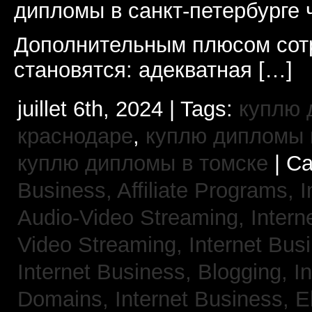
дипломы в санкт-петербурге 
Дополнительным плюсом сот
становятся: адекватная […]
juillet 6th, 2024 | Tags:
куплю 
краснодаре
,
куплю дипломы в
куплю дипломы в томске
| Ca
Business, Affiliate Programs,
I
Audio-Video Streaming,
Intern
Video Streaming,
Internet Bus
Internet Business, Blogging,
I
Domains,
Internet Business, 