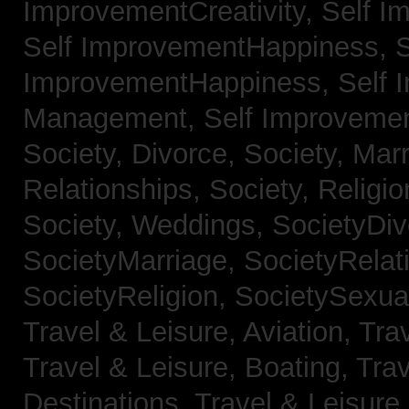
ImprovementCreativity,
Self I
Self ImprovementHappiness,
S
ImprovementHappiness,
Self 
Management,
Self Improveme
Society, Divorce,
Society, Mar
Relationships,
Society, Religi
Society, Weddings,
SocietyDiv
SocietyMarriage,
SocietyRelat
SocietyReligion,
SocietySexual
Travel & Leisure, Aviation,
Trav
Travel & Leisure, Boating,
Trav
Destinations,
Travel & Leisure