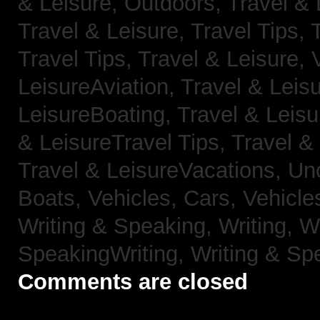
& Leisure, Outdoors,
Travel & 
Travel & Leisure, Travel Tips,
Travel Tips,
Travel & Leisure, 
LeisureAviation,
Travel & Leis
LeisureBoating,
Travel & Leisu
& LeisureTravel Tips,
Travel &
Travel & LeisureVacations,
Un
Boats,
Vehicles, Cars,
Vehicle
Writing & Speaking, Writing,
Wr
SpeakingWriting,
Writing & Sp
Comments are closed