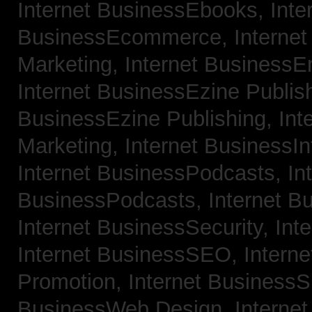
Internet BusinessEbooks,
Inte
BusinessEcommerce,
Interne
Marketing,
Internet BusinessE
Internet BusinessEzine Publis
BusinessEzine Publishing,
Int
Marketing,
Internet BusinessIn
Internet BusinessPodcasts,
In
BusinessPodcasts,
Internet B
Internet BusinessSecurity,
Int
Internet BusinessSEO,
Intern
Promotion,
Internet BusinessS
BusinessWeb Design,
Interne