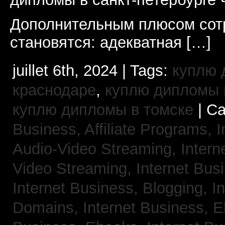
Дополнительным плюсом сот
становятся: адекватная […]
juillet 6th, 2024 | Tags:
куплю 
краснодаре
,
куплю дипломы в
куплю дипломы в томске
| Ca
Business, Affiliate Programs,
I
Audio-Video Streaming,
Intern
Video Streaming,
Internet Bus
Internet Business, Blogging,
I
Domains,
Internet Business, 