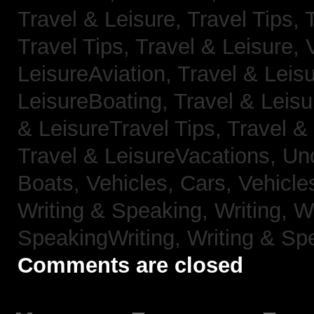
Travel & Leisure, Travel Tips,
Travel Tips,
Travel & Leisure, 
LeisureAviation,
Travel & Leis
LeisureBoating,
Travel & Leisu
& LeisureTravel Tips,
Travel &
Travel & LeisureVacations,
Un
Boats,
Vehicles, Cars,
Vehicle
Writing & Speaking, Writing,
Wr
SpeakingWriting,
Writing & Sp
Comments are closed