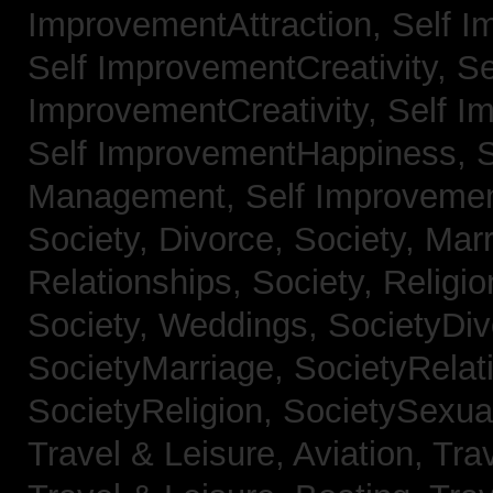
ImprovementAttraction,
Self I
Self ImprovementCreativity,
Se
ImprovementCreativity,
Self I
Self ImprovementHappiness,
Management,
Self Improveme
Society, Divorce,
Society, Mar
Relationships,
Society, Religi
Society, Weddings,
SocietyDiv
SocietyMarriage,
SocietyRelat
SocietyReligion,
SocietySexual
Travel & Leisure, Aviation,
Trav