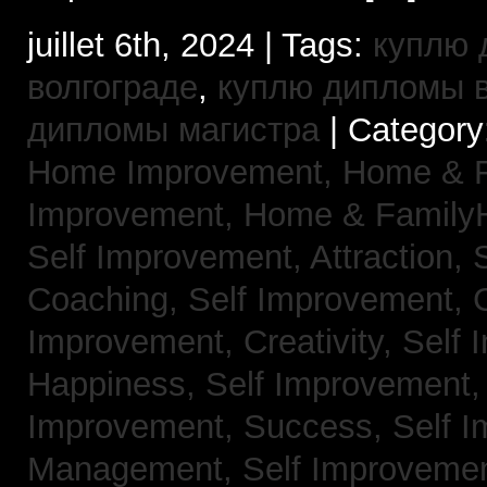
juillet 6th, 2024 | Tags:
куплю 
волгограде
,
куплю дипломы в
дипломы магистра
| Category
Home Improvement,
Home & 
Improvement,
Home & Family
Self Improvement, Attraction,
Coaching,
Self Improvement, 
Improvement, Creativity,
Self 
Happiness,
Self Improvement
Improvement, Success,
Self 
Management,
Self Improvemen