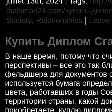
juillet 13th, 2024 | Tags:
http://
diploman24.com/купить-дипл
Society, Relationships
|
Leave
Купить Диплом Сг
В наше время, потому что сч
перспективы – все это так б
фельдшера для документов с
используется бумага определ
цвета, работавших в годы Со
территории страны, какой до
приобретаете, куплю дипломы