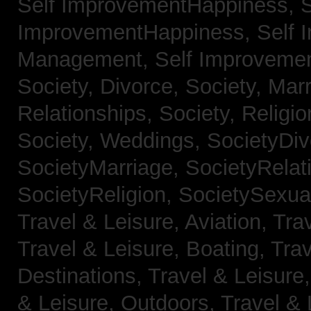
Self ImprovementHappiness,
S
ImprovementHappiness,
Self 
Management,
Self Improveme
Society, Divorce,
Society, Mar
Relationships,
Society, Religi
Society, Weddings,
SocietyDiv
SocietyMarriage,
SocietyRelat
SocietyReligion,
SocietySexual
Travel & Leisure, Aviation,
Trav
Travel & Leisure, Boating,
Trav
Destinations,
Travel & Leisure
& Leisure, Outdoors,
Travel & 