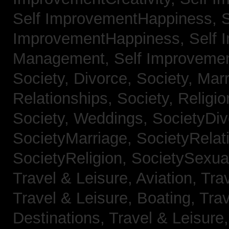
Self ImprovementHappiness,
S
ImprovementHappiness,
Self 
Management,
Self Improveme
Society, Divorce,
Society, Mar
Relationships,
Society, Religi
Society, Weddings,
SocietyDiv
SocietyMarriage,
SocietyRelat
SocietyReligion,
SocietySexual
Travel & Leisure, Aviation,
Trav
Travel & Leisure, Boating,
Trav
Destinations,
Travel & Leisure