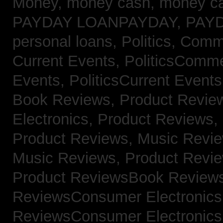
Money,
money cash,
money c
PAYDAY LOANPAYDAY,
PAY
personal loans,
Politics, Com
Current Events,
PoliticsComm
Events,
PoliticsCurrent Event
Book Reviews,
Product Revie
Electronics,
Product Reviews,
Product Reviews, Music Revi
Music Reviews,
Product Revi
Product ReviewsBook Review
ReviewsConsumer Electronic
ReviewsConsumer Electronic