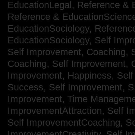
EducationLegal,
Reference & 
Reference & EducationScienc
EducationSociology,
Referenc
EducationSociology,
Self Impr
Self Improvement, Coaching,
Coaching,
Self Improvement, C
Improvement, Happiness,
Self
Success,
Self Improvement, 
Improvement, Time Managem
ImprovementAttraction,
Self I
Self ImprovementCoaching,
Se
ImprovementCreativity,
Self I