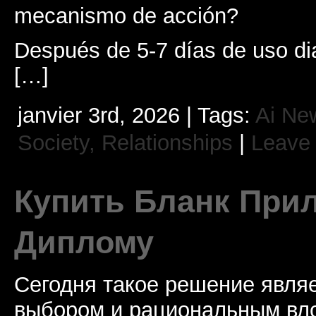
mecanismo de acción?
Después de 5-7 días de uso dia
[…]
janvier 3rd, 2026 | Tags:
Ai Ne
Society, Relationships
|
Leave
Купить Бланк При
Диплому
Сегодня такое решение явля
выбором и рациональным вл