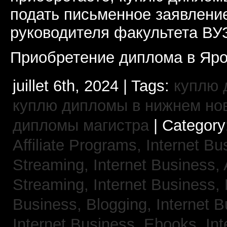
подать письменное заявлени
руководителя факультета ВУ
Приобретение диплома в Яро
juillet 6th, 2024 | Tags:
куплю 
куплю дипломы в нижнем но
дипломы магистра
| Category
Affiliate Programs,
Internet Bu
Streaming,
Internet Business,
Streaming,
Internet Business,
Business, Blogging,
Internet 
Internet Business, Ebooks,
Int