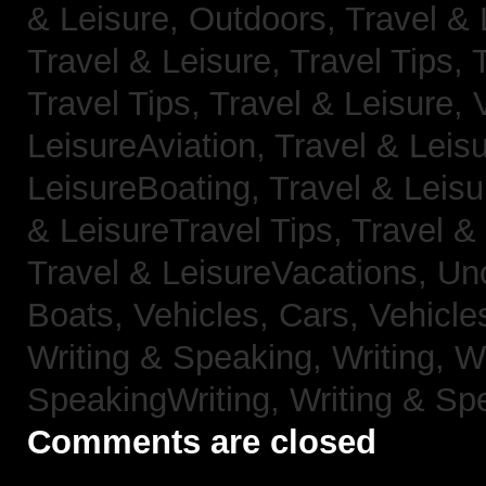
& Leisure, Outdoors,
Travel & 
Travel & Leisure, Travel Tips,
Travel Tips,
Travel & Leisure, 
LeisureAviation,
Travel & Leis
LeisureBoating,
Travel & Leisu
& LeisureTravel Tips,
Travel &
Travel & LeisureVacations,
Un
Boats,
Vehicles, Cars,
Vehicle
Writing & Speaking, Writing,
Wr
SpeakingWriting,
Writing & Sp
Comments are closed