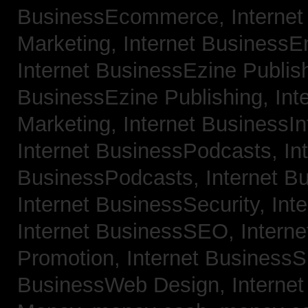
BusinessEcommerce,
Interne
Marketing,
Internet BusinessE
Internet BusinessEzine Publis
BusinessEzine Publishing,
Int
Marketing,
Internet BusinessIn
Internet BusinessPodcasts,
In
BusinessPodcasts,
Internet B
Internet BusinessSecurity,
Int
Internet BusinessSEO,
Intern
Promotion,
Internet BusinessS
BusinessWeb Design,
Interne