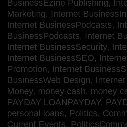
BusinessEzine Publishing,
Int
Marketing,
Internet BusinessIn
Internet BusinessPodcasts,
In
BusinessPodcasts,
Internet B
Internet BusinessSecurity,
Int
Internet BusinessSEO,
Intern
Promotion,
Internet BusinessS
BusinessWeb Design,
Interne
Money,
money cash,
money c
PAYDAY LOANPAYDAY,
PAY
personal loans,
Politics, Com
Current Events,
PoliticsComm