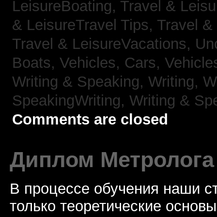
LeisureBoating,
Travel & Leisu
& LeisureTravel Tips,
Travel &
Travel & LeisureVacations,
Un
Boats,
Vehicles, Cars,
Vehicle
Writing & Speaking, Writing,
Wr
SpeakingWriting,
Writing & Sp
Comments are closed
Диплом Метролога
В процессе обучения наши с
только теоретические основы