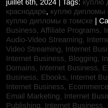
juillet 6th, 2024 | Tags:
куплю 
краснодаре
,
куплю дипломы в
куплю дипломы в томске
| Ca
Business, Affiliate Programs,
I
Audio-Video Streaming,
Intern
Video Streaming,
Internet Bus
Internet Business, Blogging,
I
Domains,
Internet Business, 
Business, Ebooks,
Internet B
Internet Business, Ecommerc
Email Marketing,
Internet Bus
Publishing,
Internet Business, 