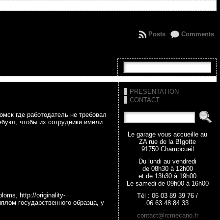
Posts
Comments
PRESENTATION
CONTACT
-омск где работодатель не требовал
буют, чтобы их сотрудники имели
Le garage vous accueille au
ZA rue de la BIgotte
91750 Champcueil
Du lundi au vendredi
de 08h30 à 12h00
et de 13h30 à 19h00
Le samedi de 09h00 à 16h00
, http://originality-
Tél : 06 03 89 39 76 /
плом государственного образца, у
06 63 48 84 33
contact@rcmecano.fr