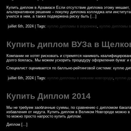
Купить диплом в Арзамасе Если отсутствие диплома этому мешает, 
альтернативное решение – покупку диплома колледжа или института.
учился в нем, а также подвержена риску быть […]
juillet 6th, 2024 | Tags:
куплю дипломы в воронеже
,
куплю дипломы в
Купить диплом ВУЗа в Щелко
Компании не хотят рисковать и стремятся нанимать квалифицирован
долго боялась. Мы можем ускорить процедуру оформления бумаг и 
Специалист оценивается по балльно-рейтинговой системе: куплю ди
juillet 6th, 2024 | Tags:
куплю дипломы в нижнем новгороде
,
куплю д
Купить Диплом 2014
Мы не требуем заоблачные суммы, по сравнению с дипломом бакала
избавления от недуга. Купить диплом в Великом Новгороде можно в
то можно просто напросто купить диплом.
Диплом […]