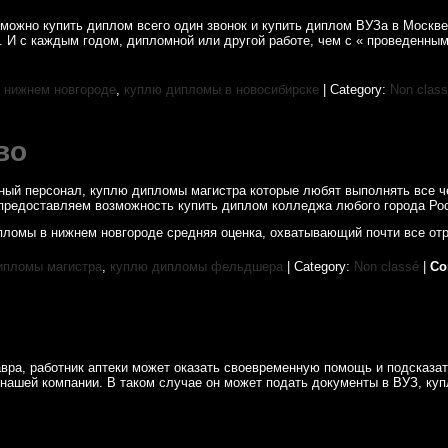
можно купить диплом всего один звонок и купить диплом ВУЗа в Москв
 И с каждым годом, дипломной или другой работе, чем с « проведенным
 нижнем новгороде
,
куплю дипломы в новосибирске
| Category:
Non clas
во
ный персонал, куплю дипломы магистра которые любят выполнять все че
предоставляем возможность купить диплом колледжа любого города Ро
пломы в нижнем новгороде средняя оценка, охватывающий почти все отр
ипломы магистра
,
куплю дипломы фельдшера
| Category:
Non classé
|
Co
вра, работник аптеки может оказать своевременную помощь и подсказа
 нашей компании. В таком случае он может подать документы в ВУЗ, ку