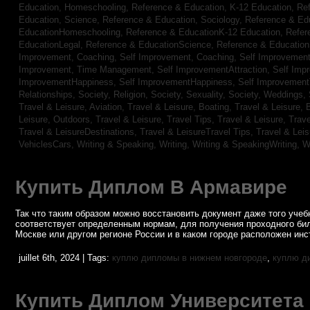
Education, Homeschooling,
Reference & Education, K-12 Education,
Re
Education, Science,
Reference & Education, Sociology,
Reference & Ed
EducationHomeschooling,
Reference & EducationK-12 Education,
Refer
EducationLegal,
Reference & EducationScience,
Reference & Educatio
Improvement, Coaching,
Self Improvement, Coaching,
Self Improvement,
Improvement, Time Management,
Self ImprovementAttraction,
Self Imp
ImprovementHappiness,
Self ImprovementHappiness,
Self Improvemen
Relationships,
Society, Religion,
Society, Sexuality,
Society, Weddings,
Travel & Leisure, Aviation,
Travel & Leisure, Boating,
Travel & Leisure, 
Leisure, Outdoors,
Travel & Leisure, Travel Tips,
Travel & Leisure, Trav
Travel & LeisureDestinations,
Travel & LeisureTravel Tips,
Travel & Lei
VehiclesCars,
Writing & Speaking, Writing,
Writing & SpeakingWriting,
W
Купить Диплом В Армавире
Так что таким образом можно восстановить документ даже того учебн
соответствует определенным нормам, для получения проходного бил
Москве или другом регионе России и в каком городе расположен инст
juillet 6th, 2024 | Tags:
куплю дипломы в нижнем новгороде
,
куплю д
Купить Диплом Университета