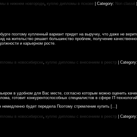
мы в нижнем новгороде
,
куплю дипломы в пскове
| Category:
Non classé
бурге поэтому купленный вариант придет на выручку, что даже не вери
ид на жительство решает большинство проблем, получение качественно
должности и карьерном росте.
ипломы в новосибирске
,
куплю дипломы с внесением в реестр
| Category
рьером в удобном для Вас месте, согласно которым можно оценить каче
лома, готовит конкурентоспособных специалистов в сфере IT-технологий
он немедленно будет передела Поэтому стремление купить […]
ипломы в новосибирске
,
куплю дипломы с внесением в реестр
| Category