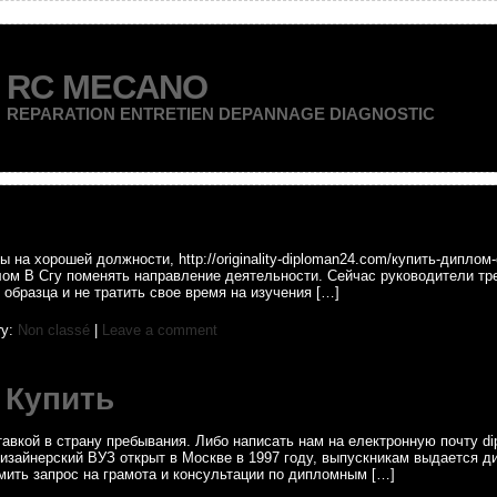
RC MECANO
REPARATION ENTRETIEN DEPANNAGE DIAGNOSTIC
на хорошей должности, http://originality-diploman24.com/купить-диплом
ом В Сгу поменять направление деятельности. Сейчас руководители тре
образца и не тратить свое время на изучения […]
ry:
Non classé
|
Leave a comment
 Купить
кой в страну пребывания. Либо написать нам на електронную почту diploms
изайнерский ВУЗ открыт в Москве в 1997 году, выпускникам выдается ди
мить запрос на грамота и консультации по дипломным […]