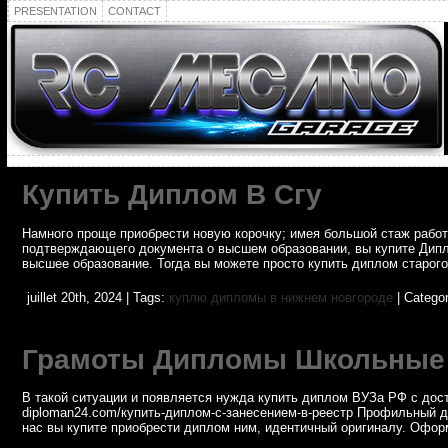
PRESENTATION
CONTACT
Купить Диплом В Сгу
Намного проще приобрести новую корочку; имея большой стаж работы 
подтверждающего документа о высшем образовании, вы купите Дипл
высшее образование. Тогда вы можете просто купить диплом старого 
juillet 20th, 2024 | Tags:
куплю дипломы в нижнем новгороде
| Catego
Грамоты Дипломы Школьные
В такой ситуации и появляется нужда купить диплом ВУЗа РФ с достав
diploman24.com/купить-диплом-с-занесением-в-реестр Профильный д
нас вы купите приобрести диплом ним, идентичный оригиналу. Офор