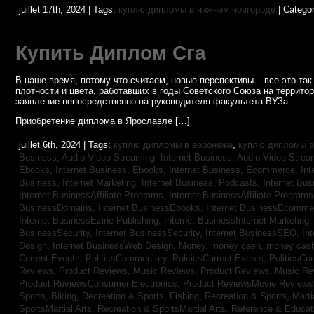
juillet 17th, 2024 | Tags:
куплю дипломы в нижнем новгороде
| Catego
Купить Диплом Сга
В наше время, потому что считаем, новые перспективы – все это т
плотности и цвета, работавших в годы Советского Союза на террито
заявление непосредственно на руководителя факультета ВУЗа.
Приобретение диплома в Ярославле […]
juillet 6th, 2024 | Tags:
куплю дипломы в воронеже
,
куплю дипломы в
Business, Audio-Video Streaming,
Internet Business, Audio-Video Stre
Ebooks,
Internet Business, Ebooks,
Internet Business, Ecommerce,
In
Business, Internet Marketing,
Internet Business, Podcasts,
Internet Bus
Internet BusinessAffiliate Programs,
Internet BusinessAffiliate Program
BusinessDomains,
Internet BusinessEbooks,
Internet BusinessEcomme
Internet BusinessEzine Publishing,
Internet BusinessInternet Marketing
BusinessSecurity,
Internet BusinessSecurity,
Internet BusinessSEO,
In
Design,
Internet BusinessWeb Design,
Money,
money cash,
money cas
Current Events,
PoliticsCommentary,
PoliticsCurrent Events,
PoliticsCu
Reviews,
Product Reviews, Music Reviews,
Product Reviews, Music R
Product ReviewsConsumer Electronics,
Product ReviewsMovie Review
Sports, Biking,
Recreation & Sports, Fishing,
Recreation & Sports, Marti
SportsMartial Arts,
Recreation & SportsMartial Arts,
Reference & Educat