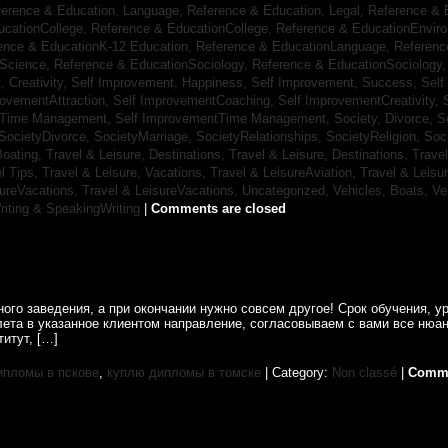
ference & Education, Language,
Reference & Education, Legal,
Reference & 
ucationCollege,
Reference & EducationCollege,
Reference & EducationEnvir
ence & EducationK-12 Education,
Reference & EducationLanguage,
Referenc
nScience,
Reference & EducationSociology,
Reference & EducationSociology
 Creativity,
Self Improvement, Happiness,
Self Improvement, Success,
Self
rovementAttraction,
Self ImprovementCoaching,
Self ImprovementCreativity,
tTime Management,
Self ImprovementTime Management,
Society, Divorce,
S
SocietyDivorce,
SocietyMarriage,
SocietyRelationships,
SocietyReligion,
Soc
Boating,
Travel & Leisure, Destinations,
Travel & Leisure, Destinations,
Trave
el Tips,
Travel & Leisure, Vacations,
Travel & LeisureAviation,
Travel & Leisu
sureVacations,
Travel & LeisureVacations,
Uncategorized,
Vehicles, Boats,
Ve
riting & SpeakingWriting
|
Comments are closed
ого заведения, а при окончании нужно совсем другое! Срок обучения, у
ета в указанное клиентом направление, согласовываем с вами все нюан
итут, […]
ипломы в пскове
,
куплю дипломы в томске
| Category:
Non classé
|
Comme