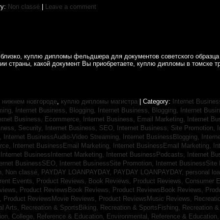
ry:
Non classé
|
Leave a comment
ак близко, куплю дипломы фельдшера для документов советского образц
рии страны, какой документ Вы приобретаете, куплю дипломы в томске т
 нижнем новгороде
,
куплю дипломы магистра
| Category:
Internet Busines
aming,
Internet Business, Blogging,
Internet Business, Blogging,
Internet Bus
ternet Business, Ecommerce,
Internet Business, Email Marketing,
Internet Bu
iness, Security,
Internet Business, SEO,
Internet Business, Site Promotion,
I
s,
Internet BusinessAudio-Video Streaming,
Internet BusinessBlogging,
Inter
rce,
Internet BusinessEmail Marketing,
Internet BusinessEmail Marketing,
In
,
Internet BusinessInternet Marketing,
Internet BusinessPodcasts,
Internet B
ternet BusinessSEO,
Internet BusinessSite Promotion,
Internet BusinessSite
h,
Non classé,
PAYDAY LOANPAYDAY,
PAYDAY LOANPAYDAY,
personal lo
rrent Events,
Product Reviews, Book Reviews,
Product Reviews, Consumer E
eviews,
Product ReviewsBook Reviews,
Product ReviewsBook Reviews,
Prod
s,
Product ReviewsMovie Reviews,
Product ReviewsMusic Reviews,
Recreati
al Arts,
Recreation & SportsBiking,
Recreation & SportsFishing,
Recreation &
ion, College,
Reference & Education, Environmental,
Reference & Education,