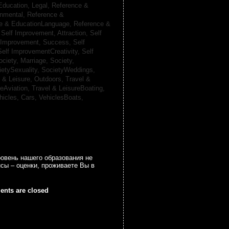
Education, Legal,
Reference &
onmental,
Reference &
e & EducationLanguage,
Reference &
,
Self Improvement, Attraction,
Self
 Improvement, Success,
Self
Self ImprovementCreativity,
Self
ociety, Marriage,
Society,
ietySexuality,
SocietyWeddings,
l & Leisure, Outdoors,
Travel &
reAviation,
Travel & LeisureBoating,
hicles, Cars,
VehiclesBoats,
ровень нашего образования не
сы – оценки, проживаете Вы в
nts are closed