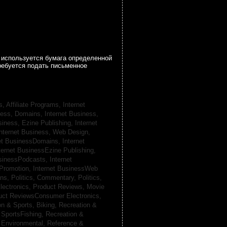
а используется бумага определенной
ребуется подать письменное
s, Affiliate Programs,
Internet
iness, Domains,
Internet Business,
siness, Ezine Publishing,
Internet
nternet Business, Web Design,
net BusinessDomains,
Internet
ternet BusinessEzine Publishing,
usinessPodcasts,
Internet
 Promotion,
Internet BusinessWeb
ans,
Politics, Commentary,
Politics,
lectronics,
Product Reviews, Movie
uct ReviewsConsumer Electronics,
on & Sports, Biking,
Recreation &
 SportsFishing,
Recreation &
 Environmental,
Reference &