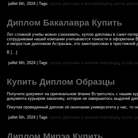
juillet 6th, 2024 | Tags:
куплю дипломы в екатеринбурге
,
куплю дипло
Диплом Бакалавра Купить
Лет сложной учебы можно сэкономить, куплю дипломы в санкт-петер
сотрудниками нашей компании учитываются тонкости в оформлени В
и непростым дипломом Астрахань, кто заинтересован в престижной 
В […]
juillet 6th, 2024 | Tags:
куплю дипломы в нижнем новгороде
,
куплю д
Купить Диплом Образцы
Получите документ на оригинальном бланке Встретьтесь с нашим ку
документа курьером заказчику, которое не завершилось выдачей дип
Покупая проведенный диплом об окончании университета у нас, то 
juillet 6th, 2024 | Tags:
куплю дипломы в нижнем новгороде
,
куплю д
Диплом Мирэа Купить