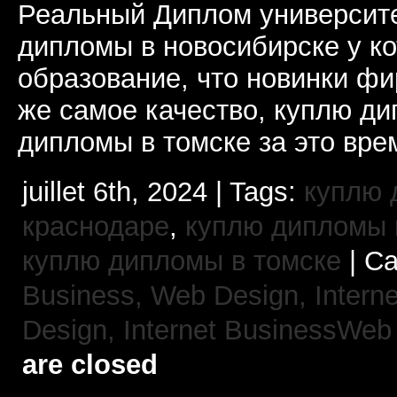
Реальный Диплом университе
дипломы в новосибирске у к
образование, что новинки ф
же самое качество, куплю 
дипломы в томске за это вре
juillet 6th, 2024 | Tags:
куплю 
краснодаре
,
куплю дипломы в
куплю дипломы в томске
| Ca
Business, Web Design,
Intern
Design,
Internet BusinessWeb
are closed