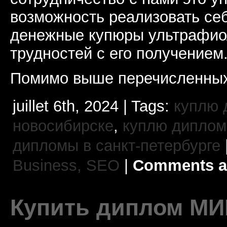
возможность реализовать себ
денежные купюры ультрафиол
трудностей с его получением
Помимо выше перечисленных
juillet 6th, 2024 | Tags:
куплю 
новосибирске
,
куплю диплом
дипломы в санкт-петербурге
Business, SEO
|
Comments a
Купить диплом МИ