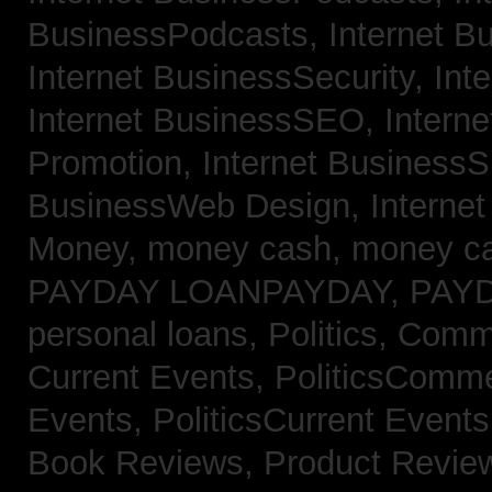
BusinessPodcasts,
Internet B
Internet BusinessSecurity,
Int
Internet BusinessSEO,
Intern
Promotion,
Internet BusinessS
BusinessWeb Design,
Interne
Money,
money cash,
money c
PAYDAY LOANPAYDAY,
PAY
personal loans,
Politics, Com
Current Events,
PoliticsComm
Events,
PoliticsCurrent Event
Book Reviews,
Product Revie