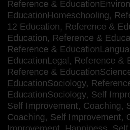
Reference & EducationEnviro
EducationHomeschooling,
Ref
12 Education,
Reference & Ed
Education,
Reference & Educa
Reference & EducationLangu
EducationLegal,
Reference & 
Reference & EducationScienc
EducationSociology,
Referenc
EducationSociology,
Self Impr
Self Improvement, Coaching,
Coaching,
Self Improvement, C
Improvement, Happiness,
Self