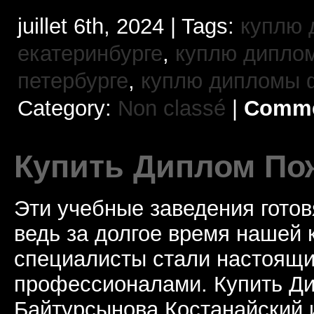
juillet 6th, 2024 | Tags:
куплю 
екатеринбурге
,
куплю диплом
петербурге
,
куплю дипломы
Category:
Non classé
|
Comme
Купить Диплом По
Эти учебные заведения готов
ведь за долгое время нашей
специалисты стали настоящ
профессионалами. Купить Д
Байтурсынова Костанайский 