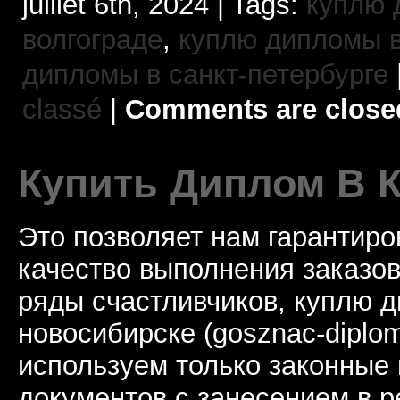
juillet 6th, 2024 | Tags:
куплю 
волгограде
,
куплю дипломы в
дипломы в санкт-петербурге
classé
|
Comments are close
Купить Диплом В 
Это позволяет нам гарантиро
качество выполнения заказов
ряды счастливчиков, куплю 
новосибирске (gosznac-diplo
используем только законные
документов с занесением в р