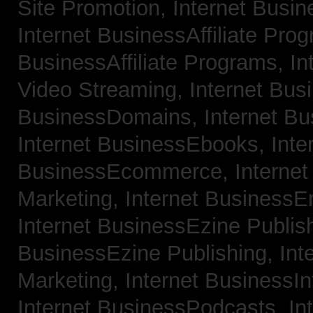
Site Promotion,
Internet Busi
Internet BusinessAffiliate Pro
BusinessAffiliate Programs,
In
Video Streaming,
Internet Bus
BusinessDomains,
Internet B
Internet BusinessEbooks,
Inte
BusinessEcommerce,
Interne
Marketing,
Internet BusinessE
Internet BusinessEzine Publis
BusinessEzine Publishing,
Int
Marketing,
Internet BusinessIn
Internet BusinessPodcasts,
In