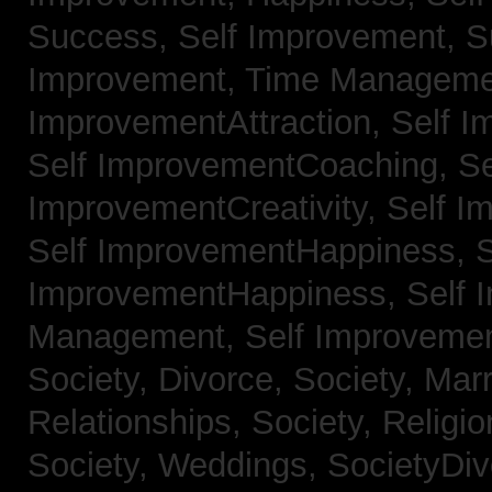
Success,
Self Improvement, 
Improvement, Time Managem
ImprovementAttraction,
Self I
Self ImprovementCoaching,
Se
ImprovementCreativity,
Self I
Self ImprovementHappiness,
S
ImprovementHappiness,
Self 
Management,
Self Improveme
Society, Divorce,
Society, Mar
Relationships,
Society, Religi
Society, Weddings,
SocietyDiv