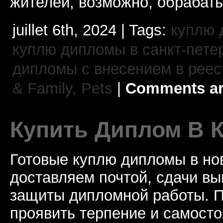
жителей, возможно, обрабат
juillet 6th, 2024 | Tags:
куплю 
куплю дипломы в санкт-пете
дипломы с внесением в реес
& Family, Pets
|
Comments ar
Купить Диплом В 
Готовые куплю дипломы в но
доставляем почтой, сдачи вы
защиты дипломной работы. П
проявить терпение и самосто